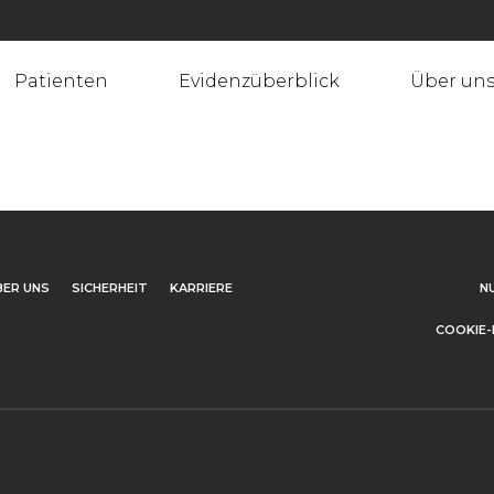
Patienten
Evidenzüberblick
Über un
BER UNS
SICHERHEIT
KARRIERE
N
COOKIE-