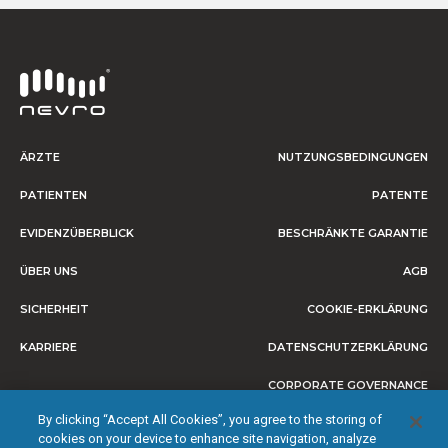
ÄRZTE
NUTZUNGSBEDINGUNGEN
PATIENTEN
PATENTE
EVIDENZÜBERBLICK
BESCHRÄNKTE GARANTIE
ÜBER UNS
AGB
SICHERHEIT
COOKIE-ERKLÄRUNG
KARRIERE
DATENSCHUTZERKLÄRUNG
CORPORATE GOVERNANCE
By clicking “Accept All Cookies”, you agree to the storing of
IMPRESSUM
cookies on your device to enhance site navigation, analyze