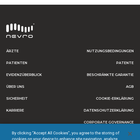
ÄRZTE
NUTZUNGSBEDINGUNGEN
PATIENTEN
PATENTE
EVIDENZÜBERBLICK
BESCHRÄNKTE GARANTIE
ÜBER UNS
AGB
SICHERHEIT
COOKIE-ERKLÄRUNG
KARRIERE
DATENSCHUTZERKLÄRUNG
CORPORATE GOVERNANCE
By clicking “Accept All Cookies”, you agree to the storing of
IMPRESSUM
cookies on your device to enhance site navigation, analyze